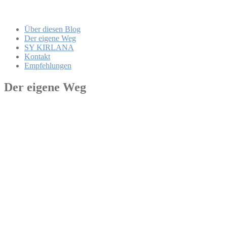
Über diesen Blog
Der eigene Weg
SY KIRLANA
Kontakt
Empfehlungen
Der eigene Weg
Kathrin
Ich habe gerade den Jahresrückblick 2018 von Dieter Nuhr
gesehen.Normalerweise finde ich ihn ganz lustig und auch
dieses Mal musste ich an einigen Stellen herzlich lachen. Mit
einigen Aussagen bin ich aber auch gar nicht einverstanden.