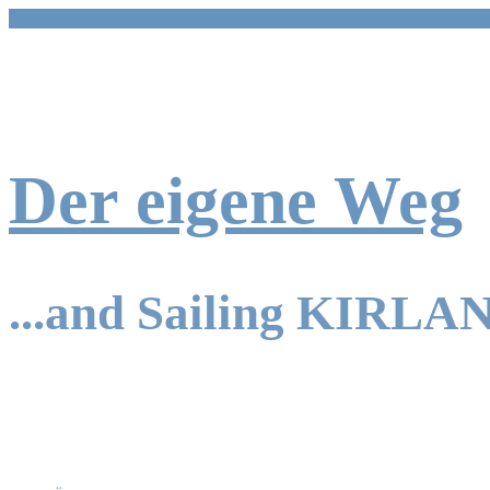
Zum
Inhalt
springen
Der eigene Weg
...and Sailing KIRLA