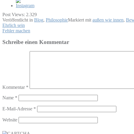
Post Views:
2.329
Veröffentlicht in
Blog
,
Philosophie
Markiert mit
außen wie innen
,
Bew
Beitragsnavigation
Ehrlich sein
Fehler machen
Schreibe einen Kommentar
Kommentar
*
Name
*
E-Mail-Adresse
*
Website