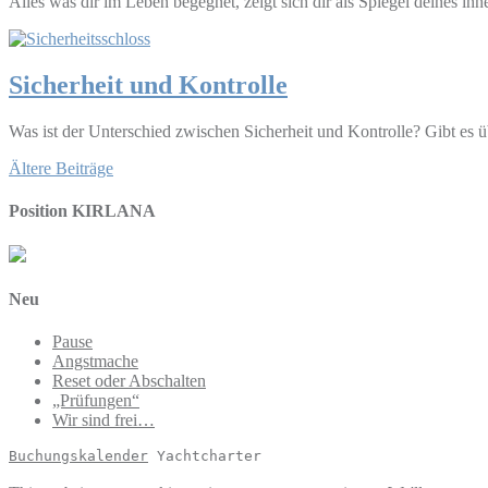
Alles was dir im Leben begegnet, zeigt sich dir als Spiegel deines inne
Sicherheit und Kontrolle
Was ist der Unterschied zwischen Sicherheit und Kontrolle? Gibt es ü
Beitragsnavigation
Ältere Beiträge
Position KIRLANA
Neu
Pause
Angstmache
Reset oder Abschalten
„Prüfungen“
Wir sind frei…
Buchungskalender
 Yachtcharter