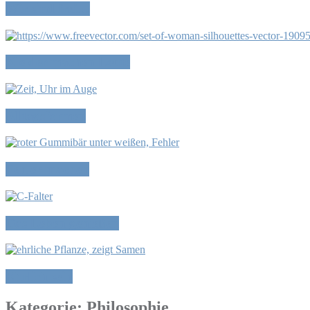
Wir sind frei…
Kleider machen Leute
Alltagsformen
Fehler machen
Das Leben genießen
Ehrlich sein
Kategorie:
Philosophie