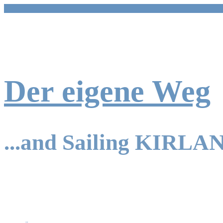
Zum
Inhalt
springen
Der eigene Weg
...and Sailing KIRLA