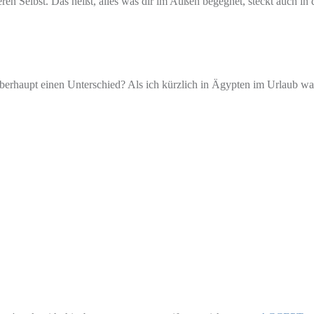
ren Selbst. Das heißt, alles was dir im Außen begegnet, steckt auch in d
berhaupt einen Unterschied? Als ich kürzlich in Ägypten im Urlaub war