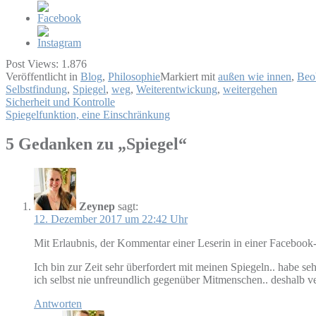
Post Views:
1.876
Veröffentlicht in
Blog
,
Philosophie
Markiert mit
außen wie innen
,
Beo
Selbstfindung
,
Spiegel
,
weg
,
Weiterentwickung
,
weitergehen
Beitragsnavigation
Sicherheit und Kontrolle
Spiegelfunktion, eine Einschränkung
5 Gedanken zu „
Spiegel
“
Zeynep
sagt:
12. Dezember 2017 um 22:42 Uhr
Mit Erlaubnis, der Kommentar einer Leserin in einer Facebook
Ich bin zur Zeit sehr überfordert mit meinen Spiegeln.. habe s
ich selbst nie unfreundlich gegenüber Mitmenschen.. deshalb ver
Antworten