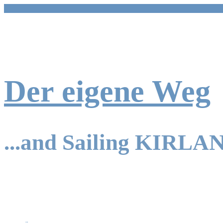
Zum
Inhalt
springen
Der eigene Weg
...and Sailing KIRLA