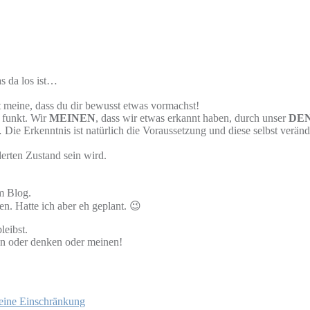
as da los ist…
ht meine, dass du dir bewusst etwas vormachst!
 funkt. Wir
MEINEN
, dass wir etwas erkannt haben, durch unser
DE
ie Erkenntnis ist natürlich die Voraussetzung und diese selbst verände
derten Zustand sein wird.
m Blog.
en. Hatte ich aber eh geplant. 😉
leibst.
agen oder denken oder meinen!
 eine Einschränkung