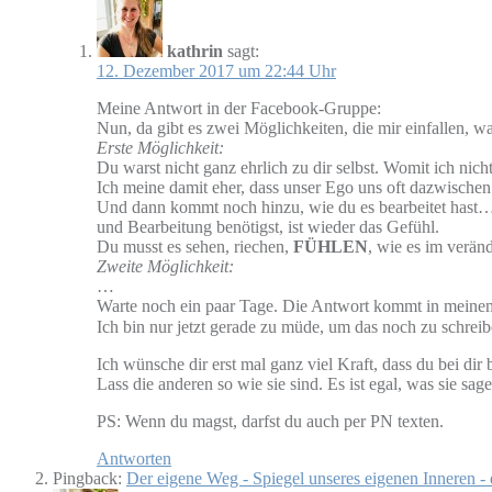
kathrin
sagt:
12. Dezember 2017 um 22:44 Uhr
Meine Antwort in der Facebook-Gruppe:
Nun, da gibt es zwei Möglichkeiten, die mir einfallen, w
Erste Möglichkeit:
Du warst nicht ganz ehrlich zu dir selbst. Womit ich nic
Ich meine damit eher, dass unser Ego uns oft dazwischen
Und dann kommt noch hinzu, wie du es bearbeitet hast… D
und Bearbeitung benötigst, ist wieder das Gefühl.
Du musst es sehen, riechen,
FÜHLEN
, wie es im verän
Zweite Möglichkeit:
…
Warte noch ein paar Tage. Die Antwort kommt in meine
Ich bin nur jetzt gerade zu müde, um das noch zu schreib
Ich wünsche dir erst mal ganz viel Kraft, dass du bei dir b
Lass die anderen so wie sie sind. Es ist egal, was sie s
PS: Wenn du magst, darfst du auch per PN texten.
Antworten
Pingback:
Der eigene Weg - Spiegel unseres eigenen Inneren -