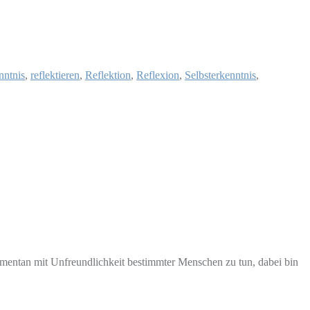
nntnis
,
reflektieren
,
Reflektion
,
Reflexion
,
Selbsterkenntnis
,
 momentan mit Unfreundlichkeit bestimmter Menschen zu tun, dabei bin