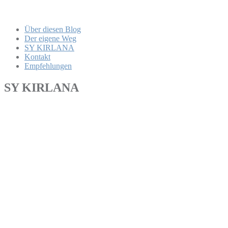
Über diesen Blog
Der eigene Weg
SY KIRLANA
Kontakt
Empfehlungen
SY KIRLANA
Kathrin
Wir haben beschlossen, eine kleine Reise – Pause einzulegen.
Nach zwei vollen Saisons auf See, steht uns der Sinn nach
mehr Ruhe und Stabilität. So schön das Leben an Bord auch