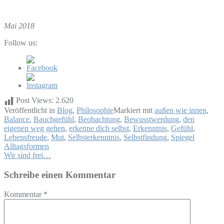
Mai 2018
Follow us:
Post Views:
2.620
Veröffentlicht in
Blog
,
Philosophie
Markiert mit
außen wie innen
,
Balance
,
Bauchgefühl
,
Beobachtung
,
Bewusstwerdung
,
den
eigenen weg gehen
,
erkenne dich selbst
,
Erkenntnis
,
Gefühl
,
Lebensfreude
,
Mut
,
Selbsterkenntnis
,
Selbstfindung
,
Spiegel
Beitragsnavigation
Alltagsformen
Wir sind frei…
Schreibe einen Kommentar
Kommentar
*