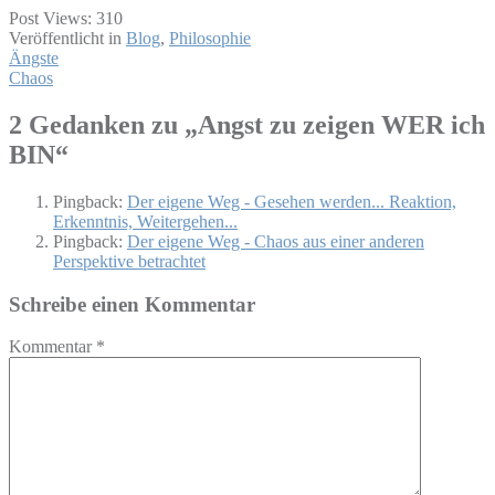
Post Views:
310
Veröffentlicht in
Blog
,
Philosophie
Beitragsnavigation
Ängste
Chaos
2 Gedanken zu „
Angst zu zeigen WER ich
BIN
“
Pingback:
Der eigene Weg - Gesehen werden... Reaktion,
Erkenntnis, Weitergehen...
Pingback:
Der eigene Weg - Chaos aus einer anderen
Perspektive betrachtet
Schreibe einen Kommentar
Kommentar
*