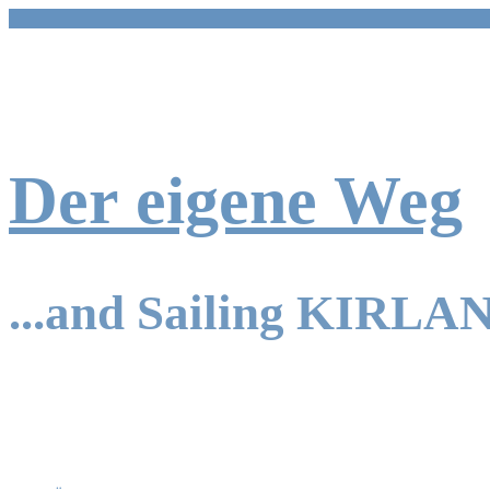
Zum
Inhalt
springen
Der eigene Weg
...and Sailing KIRLA