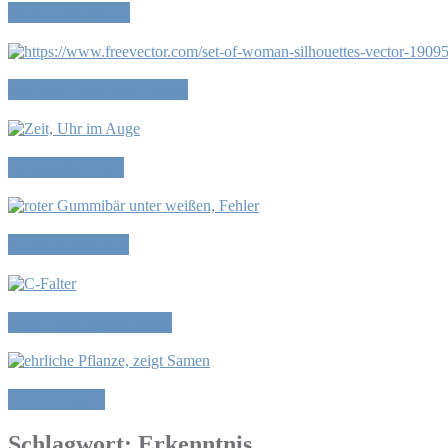
Wir sind frei…
Kleider machen Leute
Alltagsformen
Fehler machen
Das Leben genießen
Ehrlich sein
Schlagwort:
Erkenntnis