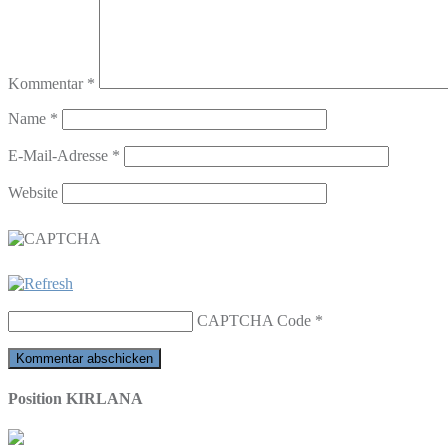
Kommentar
*
Name
*
E-Mail-Adresse
*
Website
CAPTCHA Code
*
Position KIRLANA