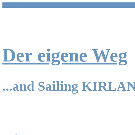
Zum
Inhalt
springen
Der eigene Weg
...and Sailing KIRLA