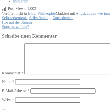
Post Views:
1.003
Veröffentlicht in
Blog
,
Philosophie
Markiert mit
Angst
,
außen wie inn
Selbsterkenntnis
,
Selbstfindung
,
Zufriedenheit
Beitragsnavigation
Hör auf die Stimme
Sport ist wichtig?
Schreibe einen Kommentar
Kommentar
*
Name
*
E-Mail-Adresse
*
Website