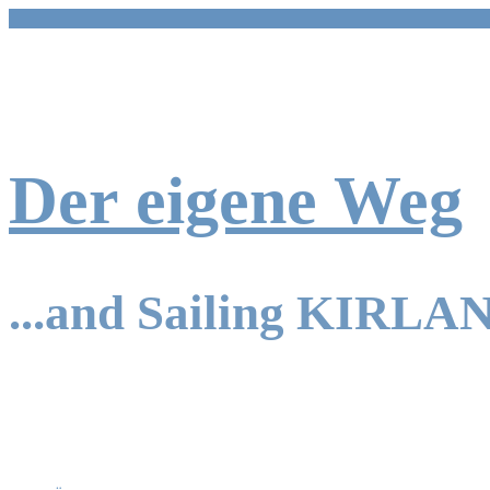
Zum
Inhalt
springen
Der eigene Weg
...and Sailing KIRLA