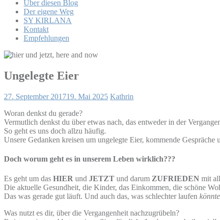
Über diesen Blog
Der eigene Weg
SY KIRLANA
Kontakt
Empfehlungen
Ungelegte Eier
27. September 2017
19. Mai 2025
Kathrin
Woran denkst du gerade?
Vermutlich denkst du über etwas nach, das entweder in der Vergangenhe
So geht es uns doch allzu häufig.
Unsere Gedanken kreisen um ungelegte Eier, kommende Gespräche un
Doch worum geht es in unserem Leben wirklich???
Es geht um das
HIER
und
JETZT
und darum
ZUFRIEDEN
mit al
Die aktuelle Gesundheit, die Kinder, das Einkommen, die schöne W
Das was gerade gut läuft. Und auch das, was schlechter laufen
könnte
Was nutzt es dir, über die Vergangenheit nachzugrübeln?