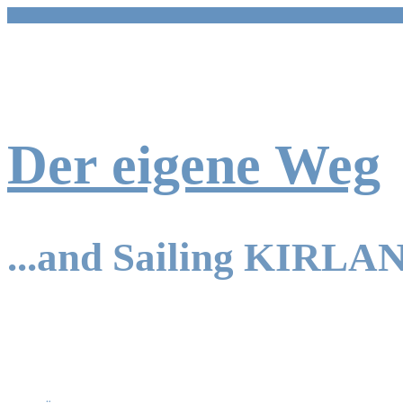
Zum
Inhalt
springen
Der eigene Weg
...and Sailing KIRLA