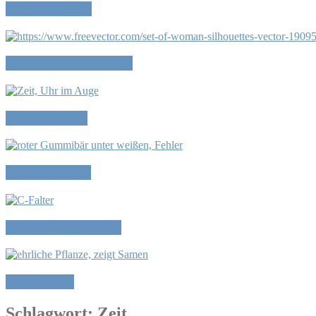
Wir sind frei…
Kleider machen Leute
Alltagsformen
Fehler machen
Das Leben genießen
Ehrlich sein
Schlagwort:
Zeit