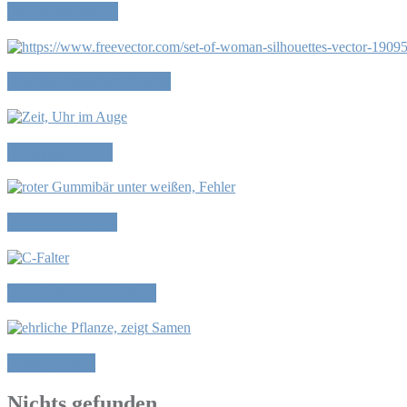
Wir sind frei…
Kleider machen Leute
Alltagsformen
Fehler machen
Das Leben genießen
Ehrlich sein
Nichts gefunden