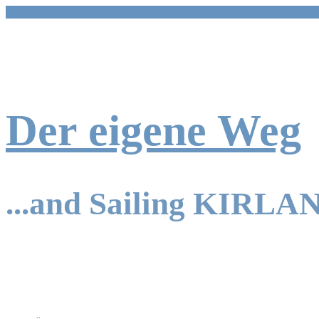
Zum
Inhalt
springen
Der eigene Weg
...and Sailing KIRLA